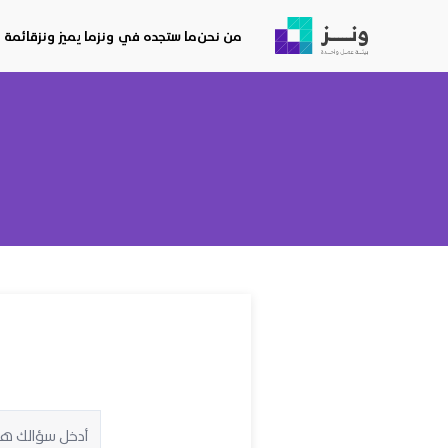
من نحن
ما ستجده في ونز
ما يميز ونز
قائمة ا